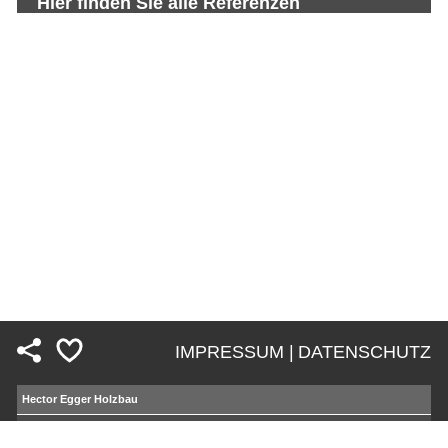
Hier finden Sie alle Referenzen
IMPRESSUM |
DATENSCHUTZ
Fußzeile
Hector Egger Holzbau
Mosimann Holzbau